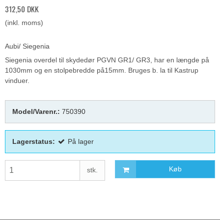
312,50 DKK
(inkl. moms)
Aubi/ Siegenia
Siegenia overdel til skydedør PGVN GR1/ GR3, har en længde på
1030mm og en stolpebredde på15mm. Bruges b. la til Kastrup
vinduer.
Model/Varenr.:
750390
Lagerstatus:
På lager
Køb
stk.