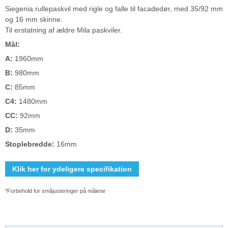
Siegenia rullepaskvil med rigle og falle til facadedør, med 35/92 mm
og 16 mm skinne.
Til erstatning af ældre Mila paskviler.
Mål:
A:
1960mm
B:
980mm
C:
85mm
C4:
1480mm
CC:
92mm
D:
35mm
Stoplebredde:
16mm
Klik her for ydeligere specifikation
*Forbehold for småjusteringer på målene