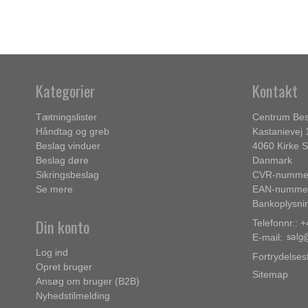
Kategorier
Kontakt
Tætningslister
Centrum Bes
Håndtag og greb
Kastanievej 
Beslag vinduer
4060 Kirke 
Beslag døre
Danmark
Sikringsbeslag
CVR-nummer
Se mere
EAN-nummer
Bankoplysni
Din konto
Telefonnr.: 
E-mail
:
Log ind
Fortrydelses
Opret bruger
Sitemap
Ansøg om bruger (B2B)
Nyhedstilmelding