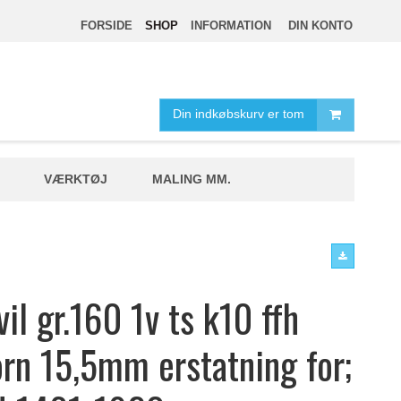
FORSIDE
SHOP
INFORMATION
DIN KONTO
Din indkøbskurv er tom
VÆRKTØJ
MALING MM.
il gr.160 1v ts k10 ffh
n 15,5mm erstatning for;