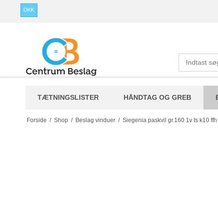
DKK
TÆTNINGSLISTER
HÅNDTAG OG GREB
Forside
/
Shop
/
Beslag vinduer
/
Siegenia paskvil gr.160 1v ts k10 