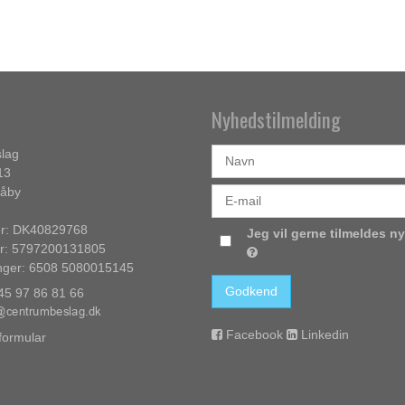
Nyhedstilmelding
lag
13
Såby
: DK40829768
Jeg vil gerne tilmeldes n
: 5797200131805
nger: 6508 5080015145
Godkend
+45 97 86 81 66
Facebook
Linkedin
formular