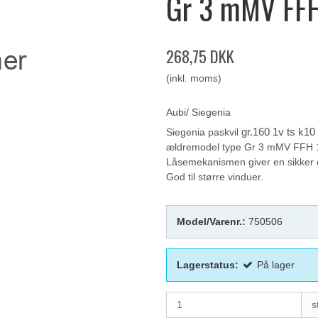
Gr 3 mMV FF
268,75 DKK
(inkl. moms)
Aubi/ Siegenia
Siegenia paskvil
gr.160 1v ts k10
ældremodel type Gr 3 mMV FFH 
Låsemekanismen giver en sikker o
God til større vinduer.
Model/Varenr.:
750506
Lagerstatus:
På lager
s