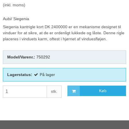
(inkl. moms)
Aubi/ Siegenia
Siegenia kantrigle kort DK 2400000 er en mekanisme designet til
vinduer for at sikre, at de er ordenligt lukkede og låste. Denne rigle
placeres i vinduets karm, oftest i hjørnet af vinduesfløjen.
Model/Varenr.:
750292
Lagerstatus:
På lager
Køb
stk.