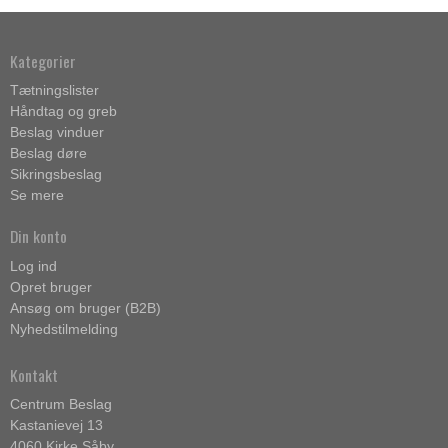
Kategorier
Tætningslister
Håndtag og greb
Beslag vinduer
Beslag døre
Sikringsbeslag
Se mere
Din konto
Log ind
Opret bruger
Ansøg om bruger (B2B)
Nyhedstilmelding
Kontakt
Centrum Beslag
Kastanievej 13
4060 Kirke Såby