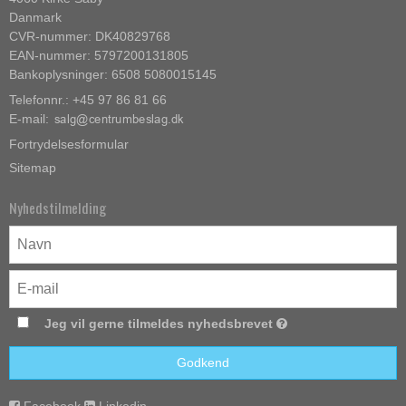
Danmark
CVR-nummer: DK40829768
EAN-nummer: 5797200131805
Bankoplysninger: 6508 5080015145
Telefonnr.: +45 97 86 81 66
E-mail
:
Fortrydelsesformular
Sitemap
Nyhedstilmelding
Jeg vil gerne tilmeldes nyhedsbrevet
Godkend
Facebook
Linkedin