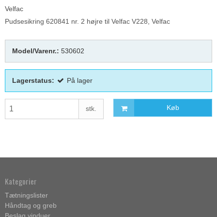
Velfac
Pudsesikring 620841 nr. 2 højre til Velfac V228, Velfac
Model/Varenr.:
530602
Lagerstatus:
På lager
Køb
stk.
Kategorier
Tætningslister
Håndtag og greb
Beslag vinduer