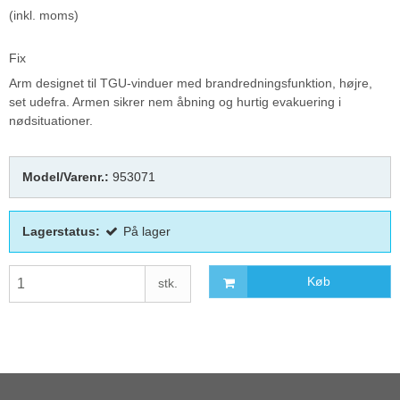
(inkl. moms)
Fix
Arm designet til TGU-vinduer med brandredningsfunktion, højre,
set udefra. Armen sikrer nem åbning og hurtig evakuering i
nødsituationer.
Model/Varenr.:
953071
Lagerstatus:
På lager
Køb
stk.