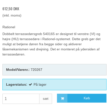
612,50 DKK
(inkl. moms)
Rationel
Dobbelt terrassedørsgreb 540165 er designet til venstre (VI) og
højre (HU) terrassedøre i Rationel-systemet. Dette greb gør det
muligt at betjene døren fra begge sider og aktiverer
låsemekanismen ved drejning. Det er monteret på ydersiden af
terrassedøren.
Model/Varenr.:
720267
Lagerstatus:
På lager
Køb
sæt