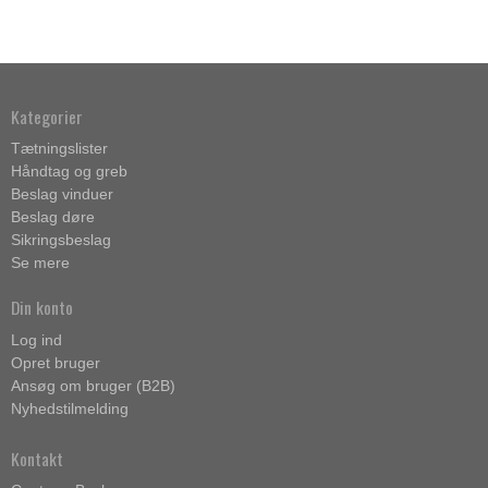
Kategorier
Tætningslister
Håndtag og greb
Beslag vinduer
Beslag døre
Sikringsbeslag
Se mere
Din konto
Log ind
Opret bruger
Ansøg om bruger (B2B)
Nyhedstilmelding
Kontakt