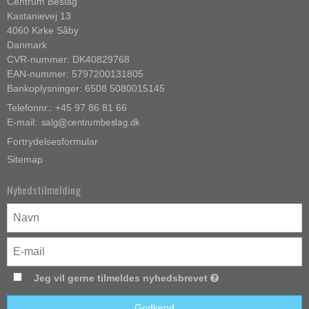
Centrum Beslag
Kastanievej 13
4060 Kirke Såby
Danmark
CVR-nummer: DK40829768
EAN-nummer: 5797200131805
Bankoplysninger: 6508 5080015145
Telefonnr.: +45 97 86 81 66
E-mail
:
Fortrydelsesformular
Sitemap
Nyhedstilmelding
Jeg vil gerne tilmeldes nyhedsbrevet
Godkend