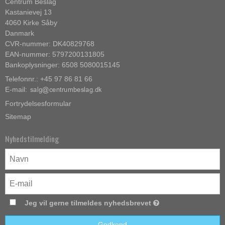
Centrum Beslag
Kastanievej 13
4060 Kirke Såby
Danmark
CVR-nummer: DK40829768
EAN-nummer: 5797200131805
Bankoplysninger: 6508 5080015145
Telefonnr.: +45 97 86 81 66
E-mail
:
Fortrydelsesformular
Sitemap
Nyhedstilmelding
Jeg vil gerne tilmeldes nyhedsbrevet
Godkend