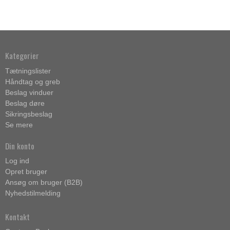
Kategorier
Tætningslister
Håndtag og greb
Beslag vinduer
Beslag døre
Sikringsbeslag
Se mere
Din konto
Log ind
Opret bruger
Ansøg om bruger (B2B)
Nyhedstilmelding
Kontakt