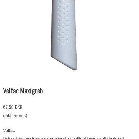
Velfac Maxigreb
67,50 DKK
(inkl. moms)
Velfac
Velfac Maxigreb er en funktionel og stilfuld løsning til vinduer i