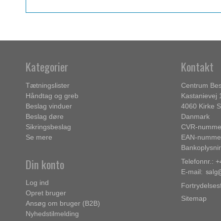
Kategorier
Kontakt
Tætningslister
Centrum Bes
Håndtag og greb
Kastanievej 
Beslag vinduer
4060 Kirke 
Beslag døre
Danmark
Sikringsbeslag
CVR-nummer
Se mere
EAN-nummer
Bankoplysni
Din konto
Telefonnr.: 
E-mail
:
Log ind
Fortrydelses
Opret bruger
Sitemap
Ansøg om bruger (B2B)
Nyhedstilmelding