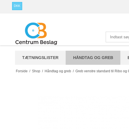
DKK
TÆTNINGSLISTER
HÅNDTAG OG GREB
Forside
/
Shop
/
Håndtag og greb
/
Greb venstre standard til Ribo og 