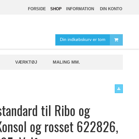
FORSIDE
SHOP
INFORMATION
DIN KONTO
Din indkøbskurv er tom
VÆRKTØJ
MALING MM.
tandard til Ribo og
 Konsol og rosset 622826,