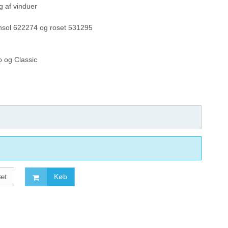
g af vinduer
nsol 622274 og roset 531295
o og Classic
æt
Køb