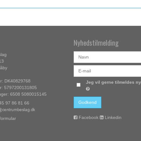
Nyhedstilmelding
lag
13
Såby
: DK40829768
Jeg vil gerne tilmeldes n
: 5797200131805
nger: 6508 5080015145
Godkend
+45 97 86 81 66
Facebook
Linkedin
formular