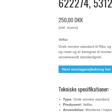
622274, 5312
250,00 DKK
(inkl. moms)
Velfac
Greb venstre standard til Ribo og C
og roset og er beregnet til monte
venstrevendt standardgreb.
Hent montagevejledning her
Tekniske specifikationer:
Type:
Greb venstre standard
Producent:
Velfac
Anvendelse:
Monteres i højr