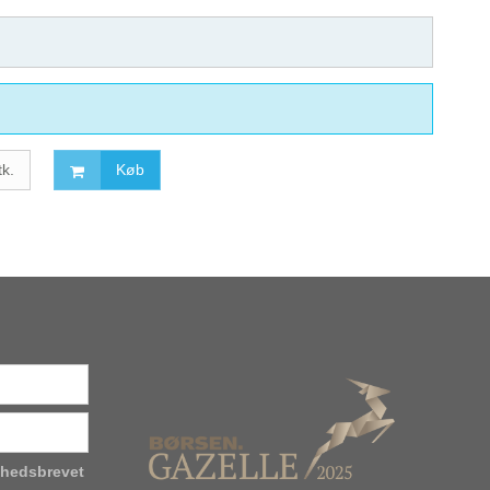
tk.
Køb
yhedsbrevet