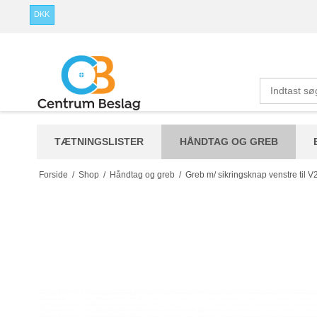
DKK
TÆTNINGSLISTER
HÅNDTAG OG GREB
Forside
/
Shop
/
Håndtag og greb
/
Greb m/ sikringsknap venstre til 