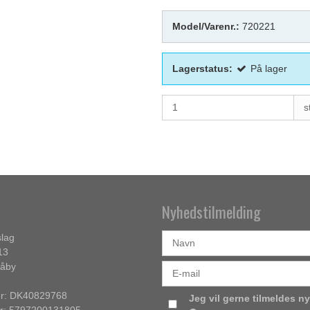
Model/Varenr.:
720221
Lagerstatus:
På lager
s
Nyhedstilmelding
lag
13
Såby
: DK40829768
Jeg vil gerne tilmeldes n