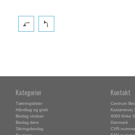
Kategorier
Kontakt
Tætningslister
Centrum Bes
Håndtag og greb
Kastanievej 
Beslag vinduer
4060 Kirke 
Beslag døre
Danmark
Sikringsbeslag
CVR-nummer