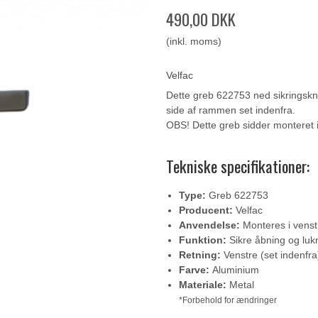
490,00 DKK
(inkl. moms)
Velfac
Dette greb 622753 ned sikringskna
side af rammen set indenfra.
OBS! Dette greb sidder monteret i
Tekniske specifikationer:
Type:
Greb 622753
Producent:
Velfac
Anvendelse:
Monteres i vens
Funktion:
Sikre åbning og luk
Retning:
Venstre (set indenfra
Farve:
Aluminium
Materiale:
Metal
*Forbehold for ændringer