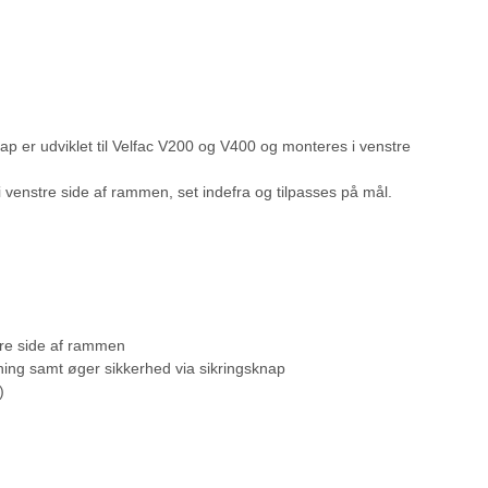
p er udviklet til Velfac V200 og V400 og monteres i venstre
 venstre side af rammen, set indefra og tilpasses på mål.
tre side af rammen
ning samt øger sikkerhed via sikringsknap
)