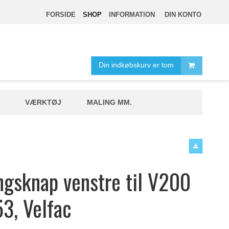
FORSIDE
SHOP
INFORMATION
DIN KONTO
Din indkøbskurv er tom
VÆRKTØJ
MALING MM.
ngsknap venstre til V200
3, Velfac