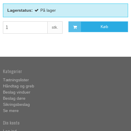
Lagerstatus:
På lager
Køb
stk.
Kategorier
Tætningslister
Håndtag og greb
Beslag vinduer
Beslag døre
Sikringsbeslag
Se mere
Din konto
Log ind