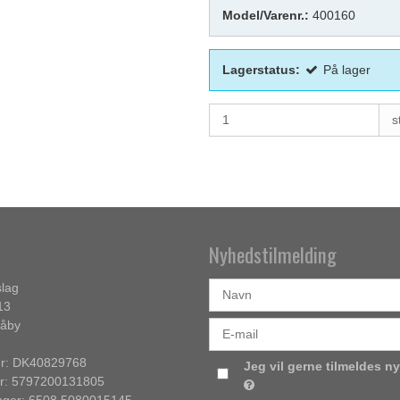
Model/Varenr.:
400160
Lagerstatus:
På lager
s
Nyhedstilmelding
lag
13
Såby
: DK40829768
Jeg vil gerne tilmeldes n
: 5797200131805