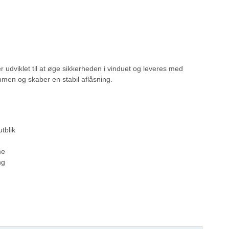
r udviklet til at øge sikkerheden i vinduet og leveres med
mmen og skaber en stabil aflåsning.
tblik
me
ng