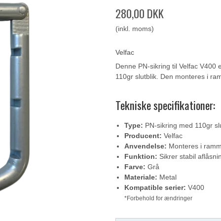
280,00 DKK
(inkl. moms)
Velfac
Denne PN-sikring til Velfac V400 e
110gr slutblik. Den monteres i ra
Tekniske specifikationer:
Type:
PN-sikring med 110gr slu
Producent:
Velfac
Anvendelse:
Monteres i ram
Funktion:
Sikrer stabil aflåsni
Farve:
Grå
Materiale:
Metal
Kompatible serier:
V400
*Forbehold for ændringer