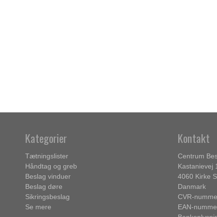
Kategorier
Kontakt
Tætningslister
Centrum Bes
Håndtag og greb
Kastanievej 
Beslag vinduer
4060 Kirke 
Beslag døre
Danmark
Sikringsbeslag
CVR-nummer
Se mere
EAN-nummer