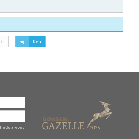
tk.
Køb
yhedsbrevet