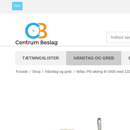
DKK
TÆTNINGSLISTER
HÅNDTAG OG GREB
Forside
/
Shop
/
Håndtag og greb
/
Velfac PN-sikring til V400 med 110g