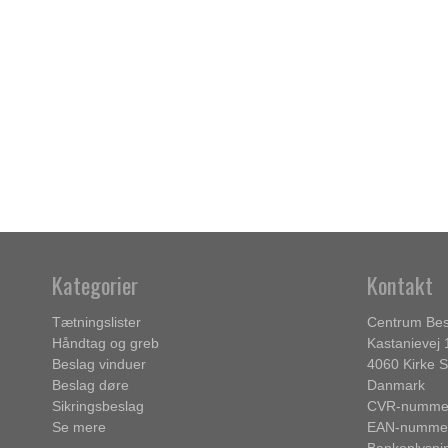
Kategorier
Kontakt
Tætningslister
Centrum Bes
Håndtag og greb
Kastanievej 
Beslag vinduer
4060 Kirke 
Beslag døre
Danmark
Sikringsbeslag
CVR-nummer
Se mere
EAN-nummer