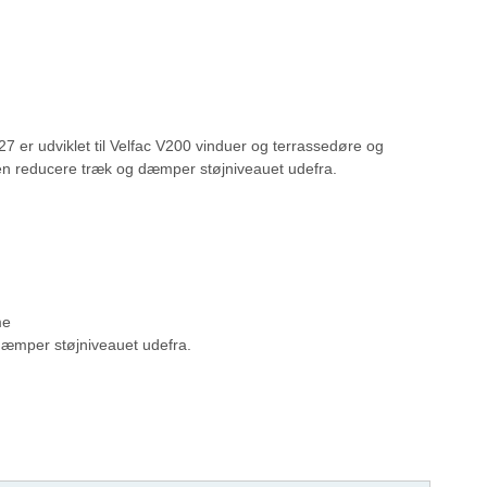
7 er udviklet til Velfac V200 vinduer og terrassedøre og
en reducere træk og dæmper støjniveauet udefra.
me
æmper støjniveauet udefra.