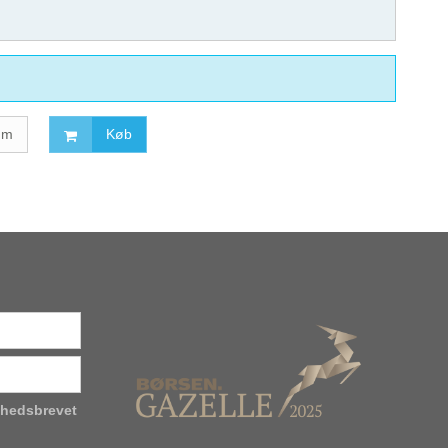
m
Køb
yhedsbrevet