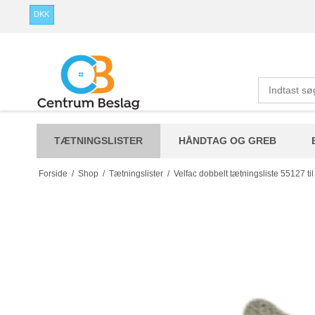
DKK
TÆTNINGSLISTER
HÅNDTAG OG GREB
Forside
/
Shop
/
Tætningslister
/
Velfac dobbelt tætningsliste 55127 ti