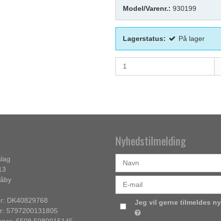
Model/Varenr.:
930199
Lagerstatus:
På lager
Nyhedstilmelding
lag
13
Såby
: DK40829768
Jeg vil gerne tilmeldes n
: 5797200131805