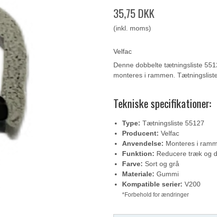
35,75 DKK
(inkl. moms)
Velfac
Denne dobbelte tætningsliste 5512
monteres i rammen. Tætningslist
Tekniske specifikationer:
Type:
Tætningsliste 55127
Producent:
Velfac
Anvendelse:
Monteres i ram
Funktion:
Reducere træk og d
Farve:
Sort og grå
Materiale:
Gummi
Kompatible serier:
V200
*Forbehold for ændringer