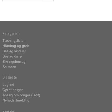
Kategorier
Tætningslister
Håndtag og greb
Beslag vinduer
Beslag døre
Sikringsbeslag
Se mere
Din konto
Log ind
Opret bruger
Ansøg om bruger (B2B)
Nyhedstilmelding
Kontakt