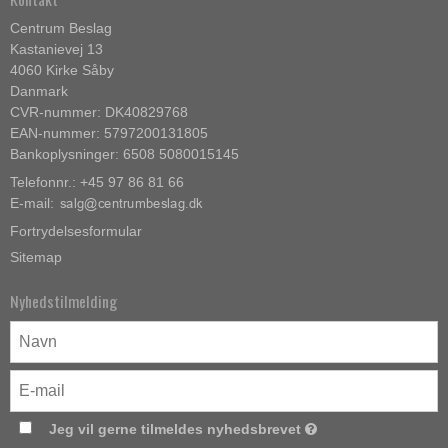
Centrum Beslag
Kastanievej 13
4060 Kirke Såby
Danmark
CVR-nummer: DK40829768
EAN-nummer: 5797200131805
Bankoplysninger: 6508 5080015145
Telefonnr.: +45 97 86 81 66
E-mail
:
Fortrydelsesformular
Sitemap
Nyhedstilmelding
Jeg vil gerne tilmeldes nyhedsbrevet