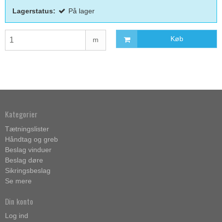
Lagerstatus:
På lager
Køb
m
Kategorier
Tætningslister
Håndtag og greb
Beslag vinduer
Beslag døre
Sikringsbeslag
Se mere
Din konto
Log ind